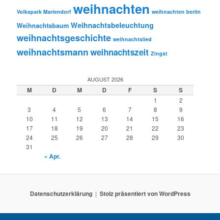
weihnachten
Volkspark Mariendorf
weihnachten berlin
Weihnachtsbeleuchtung
Weihnachtsbaum
weihnachtsgeschichte
weihnachtslied
weihnachtsmann
weihnachtszeit
Zingst
AUGUST 2026
M
D
M
D
F
S
S
1
2
3
4
5
6
7
8
9
10
11
12
13
14
15
16
17
18
19
20
21
22
23
24
25
26
27
28
29
30
31
« Apr.
Datenschutzerklärung
Stolz präsentiert von WordPress