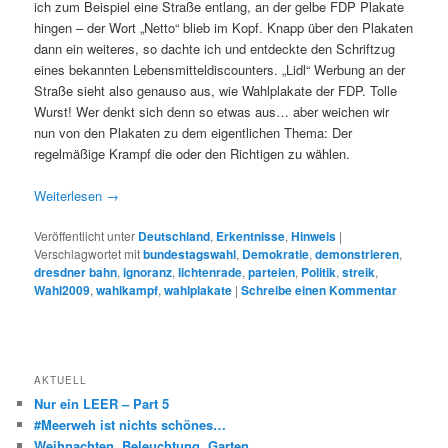
ich zum Beispiel eine Straße entlang, an der gelbe FDP Plakate
hingen – der Wort „Netto“ blieb im Kopf. Knapp über den Plakaten
dann ein weiteres, so dachte ich und entdeckte den Schriftzug
eines bekannten Lebensmitteldiscounters. „Lidl“ Werbung an der
Straße sieht also genauso aus, wie Wahlplakate der FDP. Tolle
Wurst! Wer denkt sich denn so etwas aus… aber weichen wir
nun von den Plakaten zu dem eigentlichen Thema: Der
regelmäßige Krampf die oder den Richtigen zu wählen.
Weiterlesen
→
Veröffentlicht unter
Deutschland
,
Erkentnisse
,
Hinweis
|
Verschlagwortet mit
bundestagswahl
,
Demokratie
,
demonstrieren
,
dresdner bahn
,
ignoranz
,
lichtenrade
,
parteien
,
Politik
,
streik
,
Wahl2009
,
wahlkampf
,
wahlplakate
|
Schreibe einen Kommentar
AKTUELL
Nur ein LEER – Part 5
#Meerweh ist nichts schönes…
Weihnachten. Beleuchtung. Garten.