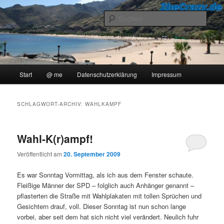
Zum
Zum
..::Ollis Blog::..
primären
sekundären
Such
Inhalt
Inhalt
springen
springen
2beCrazy
Hauptmenü
Start
@ me
Datenschutzerklärung
Impressum
SCHLAGWORT-ARCHIV:
WAHLKAMPF
Wahl-K(r)ampf!
Veröffentlicht am
20. September 2009
Es war Sonntag Vormittag, als ich aus dem Fenster schaute.
Fleißige Männer der SPD – folglich auch Anhänger genannt –
pflasterten die Straße mit Wahlplakaten mit tollen Sprüchen und
Gesichtern drauf, voll. Dieser Sonntag ist nun schon lange
vorbei, aber seit dem hat sich nicht viel verändert. Neulich fuhr