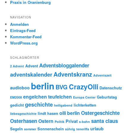
Praxis in Oranienburg
NAVIGATION
Anmelden
Eintrags-Feed
Kommentar-Feed
WordPress.org
SCHLAGWÖRTER
Adventsbloggalender
Advent
2 Advent
Adventskranz
adventskalender
Adventszeit
berlin
CrazyOlli
BVG
audioboo
Datenschutz
engelchen teufelchen
Geburtstag
EM2008
Europa Center
geschichte
gedicht
lichterketten
heiligabend
Ostergeschichte
olli berlin
lindt hasen
liebesgeschichte
Osterhasen
santa claus
Ostern
Privat
Politik
s-bahn
urlaub
Segeln
Sonnenschein
sommer
sührig
teneriffa