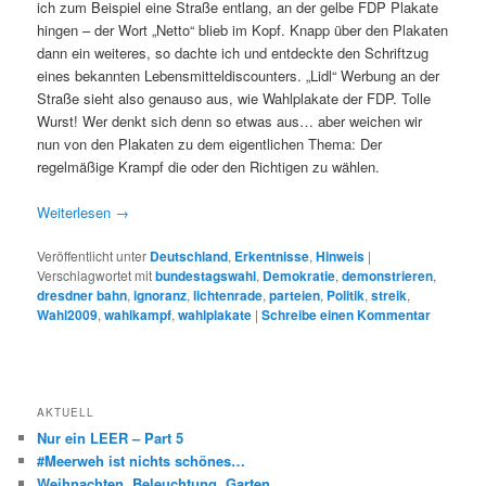
ich zum Beispiel eine Straße entlang, an der gelbe FDP Plakate
hingen – der Wort „Netto“ blieb im Kopf. Knapp über den Plakaten
dann ein weiteres, so dachte ich und entdeckte den Schriftzug
eines bekannten Lebensmitteldiscounters. „Lidl“ Werbung an der
Straße sieht also genauso aus, wie Wahlplakate der FDP. Tolle
Wurst! Wer denkt sich denn so etwas aus… aber weichen wir
nun von den Plakaten zu dem eigentlichen Thema: Der
regelmäßige Krampf die oder den Richtigen zu wählen.
Weiterlesen
→
Veröffentlicht unter
Deutschland
,
Erkentnisse
,
Hinweis
|
Verschlagwortet mit
bundestagswahl
,
Demokratie
,
demonstrieren
,
dresdner bahn
,
ignoranz
,
lichtenrade
,
parteien
,
Politik
,
streik
,
Wahl2009
,
wahlkampf
,
wahlplakate
|
Schreibe einen Kommentar
AKTUELL
Nur ein LEER – Part 5
#Meerweh ist nichts schönes…
Weihnachten. Beleuchtung. Garten.