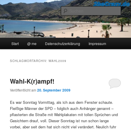
Zum
Zum
..::Ollis Blog::..
primären
sekundären
Such
Inhalt
Inhalt
springen
springen
2beCrazy
Hauptmenü
Start
@ me
Datenschutzerklärung
Impressum
SCHLAGWORTARCHIV:
WAHL2009
Wahl-K(r)ampf!
Veröffentlicht am
20. September 2009
Es war Sonntag Vormittag, als ich aus dem Fenster schaute.
Fleißige Männer der SPD – folglich auch Anhänger genannt –
pflasterten die Straße mit Wahlplakaten mit tollen Sprüchen und
Gesichtern drauf, voll. Dieser Sonntag ist nun schon lange
vorbei, aber seit dem hat sich nicht viel verändert. Neulich fuhr