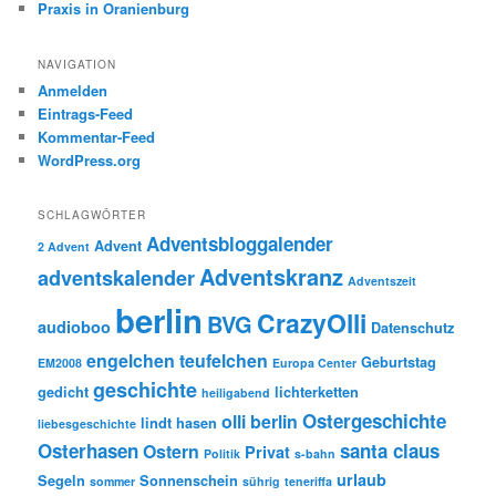
Praxis in Oranienburg
NAVIGATION
Anmelden
Eintrags-Feed
Kommentar-Feed
WordPress.org
SCHLAGWÖRTER
Adventsbloggalender
Advent
2 Advent
Adventskranz
adventskalender
Adventszeit
berlin
CrazyOlli
BVG
audioboo
Datenschutz
engelchen teufelchen
Geburtstag
EM2008
Europa Center
geschichte
gedicht
lichterketten
heiligabend
Ostergeschichte
olli berlin
lindt hasen
liebesgeschichte
Osterhasen
santa claus
Ostern
Privat
Politik
s-bahn
urlaub
Segeln
Sonnenschein
sommer
sührig
teneriffa