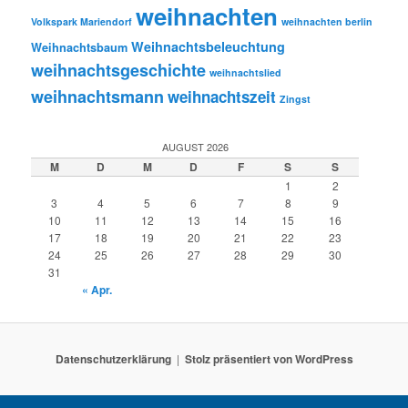
weihnachten
Volkspark Mariendorf
weihnachten berlin
Weihnachtsbeleuchtung
Weihnachtsbaum
weihnachtsgeschichte
weihnachtslied
weihnachtsmann
weihnachtszeit
Zingst
AUGUST 2026
M
D
M
D
F
S
S
1
2
3
4
5
6
7
8
9
10
11
12
13
14
15
16
17
18
19
20
21
22
23
24
25
26
27
28
29
30
31
« Apr.
Datenschutzerklärung
Stolz präsentiert von WordPress