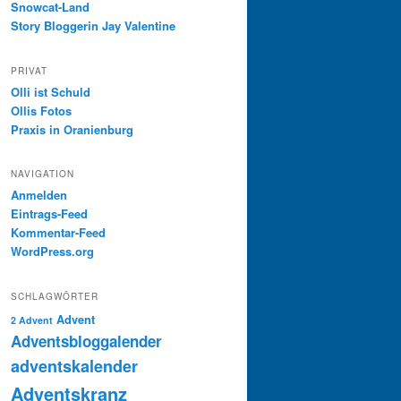
Snowcat-Land
Story Bloggerin Jay Valentine
PRIVAT
Olli ist Schuld
Ollis Fotos
Praxis in Oranienburg
NAVIGATION
Anmelden
Eintrags-Feed
Kommentar-Feed
WordPress.org
SCHLAGWÖRTER
Advent
2 Advent
Adventsbloggalender
adventskalender
Adventskranz