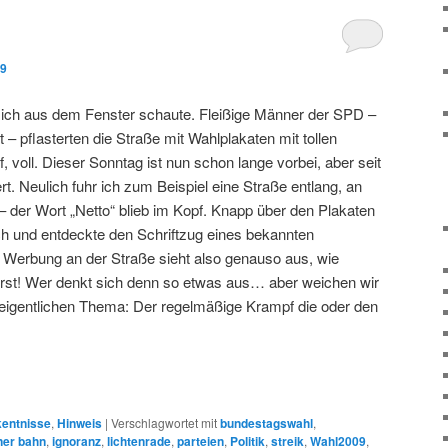
09
 ich aus dem Fenster schaute. Fleißige Männer der SPD –
 – pflasterten die Straße mit Wahlplakaten mit tollen
 voll. Dieser Sonntag ist nun schon lange vorbei, aber seit
rt. Neulich fuhr ich zum Beispiel eine Straße entlang, an
– der Wort „Netto“ blieb im Kopf. Knapp über den Plakaten
ich und entdeckte den Schriftzug eines bekannten
“ Werbung an der Straße sieht also genauso aus, wie
rst! Wer denkt sich denn so etwas aus… aber weichen wir
eigentlichen Thema: Der regelmäßige Krampf die oder den
kentnisse
,
Hinweis
|
Verschlagwortet mit
bundestagswahl
,
ner bahn
,
ignoranz
,
lichtenrade
,
parteien
,
Politik
,
streik
,
Wahl2009
,