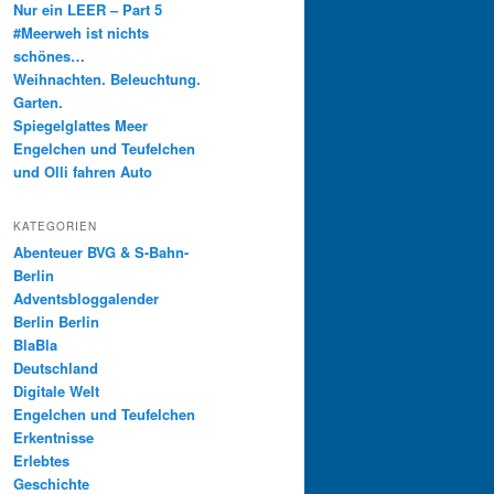
Nur ein LEER – Part 5
#Meerweh ist nichts
schönes…
Weihnachten. Beleuchtung.
Garten.
Spiegelglattes Meer
Engelchen und Teufelchen
und Olli fahren Auto
KATEGORIEN
Abenteuer BVG & S-Bahn-
Berlin
Adventsbloggalender
Berlin Berlin
BlaBla
Deutschland
Digitale Welt
Engelchen und Teufelchen
Erkentnisse
Erlebtes
Geschichte