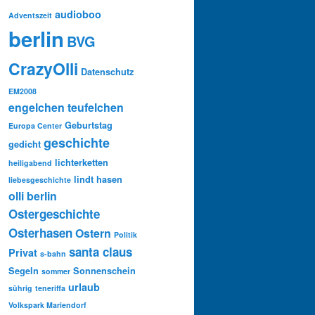
audioboo
Adventszeit
berlin
BVG
CrazyOlli
Datenschutz
EM2008
engelchen teufelchen
Geburtstag
Europa Center
geschichte
gedicht
lichterketten
heiligabend
lindt hasen
liebesgeschichte
olli berlin
Ostergeschichte
Osterhasen
Ostern
Politik
santa claus
Privat
s-bahn
Segeln
Sonnenschein
sommer
urlaub
sührig
teneriffa
Volkspark Mariendorf