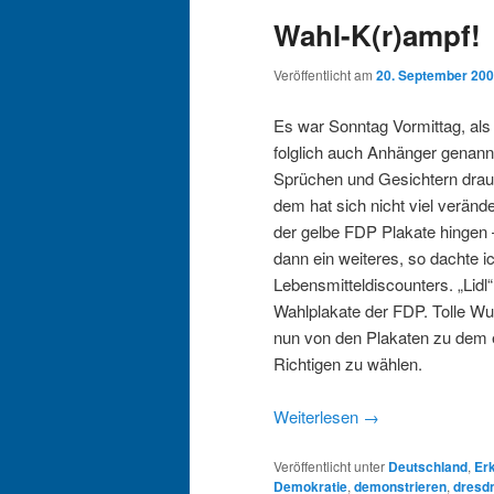
Wahl-K(r)ampf!
Veröffentlicht am
20. September 20
Es war Sonntag Vormittag, als
folglich auch Anhänger genannt
Sprüchen und Gesichtern drauf,
dem hat sich nicht viel verände
der gelbe FDP Plakate hingen 
dann ein weiteres, so dachte 
Lebensmitteldiscounters. „Lidl
Wahlplakate der FDP. Tolle Wu
nun von den Plakaten zu dem 
Richtigen zu wählen.
Weiterlesen
→
Veröffentlicht unter
Deutschland
,
Er
Demokratie
,
demonstrieren
,
dresd