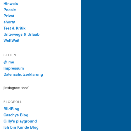
Hinweis
Poesie
Privat
shorty
Test & Kritik
Unterwegs & Urlaub
WeltWeit
SEITEN
@ me
Impressum
Datenschutzerklärung
[instagram-feed]
BLOGROLL
BildBlog
Caschys Blog
Gilly's playground
Ich bin Kunde Blog