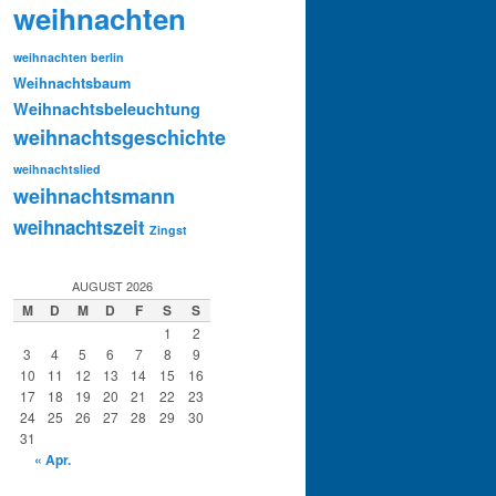
weihnachten
weihnachten berlin
Weihnachtsbaum
Weihnachtsbeleuchtung
weihnachtsgeschichte
weihnachtslied
weihnachtsmann
weihnachtszeit
Zingst
AUGUST 2026
M
D
M
D
F
S
S
1
2
3
4
5
6
7
8
9
10
11
12
13
14
15
16
17
18
19
20
21
22
23
24
25
26
27
28
29
30
31
« Apr.