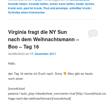
freunde haben
,
freunde helfen
,
keiner kann helfen
,
kinder lachen
,
krank sein
,
paul ist krank
,
Paul und penelope
,
unheilbar krank
|
Schreibe einen Kommentar
Virginia fragt die NY Sun
nach dem Weihnachtsmann –
Boo – Tag 16
Veröffentlicht am
17. Dezember 2011
Hallo,
den Tag 16 reiche ich Euch nach. Sorry
Also gibt es heute
noch einen
[soundcloud
params=“auto_play=false&show_comments=true“]http://soundcloud.com/
frage-nach-den-weihnachtsmann[/soundcloud]