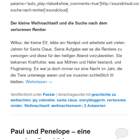
params=“auto_play=false&show_comments=true“]http://soundcloud.com/
suche-nach-rentier[/soundcloud]
Der kleine Weihnachtself und die Suche nach dem
verlorenen Rentier
Wilbur, der kleine Elf, lebte am Nordpol und arbeitete seit vielen
Jahren für Santa Claus. Seine Aufgabe war es die Rentiere zu
versorgen und diese für den heiligen Abend vorzubereiten. Sie
bekamen Kraftfutter, was aus Möhren und Hafer bestand, und
Flugtraining. Es war ja doch immer nur eine Nacht im Jahr, die
die Tiere unterwegs waren und sie mussten schließlich fit
bleiben.
Weiterlesen
→
Veröffentlicht unter
Poesie
|
Verschlagwortet mit
geschichte zu
weihachten
,
jay valentine
,
santa claus
,
storybloggerin
,
verlorenes
rentier
,
Weihnachtself
,
weihnachtsmann
|
2
Antworten
Paul und Penelope – eine