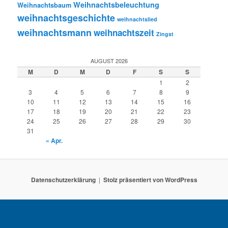
Weihnachtsbeleuchtung
Weihnachtsbaum
weihnachtsgeschichte
weihnachtslied
weihnachtsmann
weihnachtszeit
Zingst
AUGUST 2026
M
D
M
D
F
S
S
1
2
3
4
5
6
7
8
9
10
11
12
13
14
15
16
17
18
19
20
21
22
23
24
25
26
27
28
29
30
31
« Apr.
Datenschutzerklärung
Stolz präsentiert von WordPress