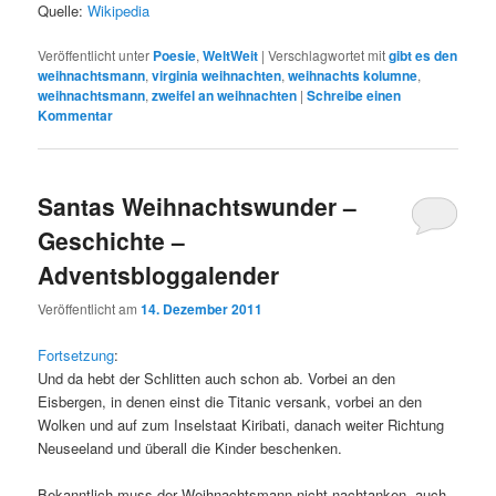
Quelle:
Wikipedia
Veröffentlicht unter
Poesie
,
WeltWeit
|
Verschlagwortet mit
gibt es den
weihnachtsmann
,
virginia weihnachten
,
weihnachts kolumne
,
weihnachtsmann
,
zweifel an weihnachten
|
Schreibe einen
Kommentar
Santas Weihnachtswunder –
Geschichte –
Adventsbloggalender
Veröffentlicht am
14. Dezember 2011
Fortsetzung
:
Und da hebt der Schlitten auch schon ab. Vorbei an den
Eisbergen, in denen einst die Titanic versank, vorbei an den
Wolken und auf zum Inselstaat Kiribati, danach weiter Richtung
Neuseeland und überall die Kinder beschenken.
Bekanntlich muss der Weihnachtsmann nicht nachtanken, auch