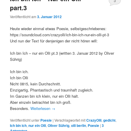
3
part.3
Veröffentlicht am
3. Januar 2012
Heute wieder einmal etwas Poesie, selbstgeschriebenes:
https://soundcloud.com/crazyolli/ich-bin-ich-nur-ein-olli-pt-3
Und nun der Text für denjenigen der nicht hören will:
Ich bin Ich – nur ein Olli pt.3 (written 3. Januar 2012 by Oliver
Sührig)
Ich bin ich.
Ich bin Olli
Nicht 0815, kein Durchschnitt.
Einzigartig, Phantastisch und traumhaft zugleich.
Im Ganzen bin ich klein, nur ein Olli halt.
Aber einzeln betrachtet bin ich groß.
Besonders.
Weiterlesen
→
Veröffentlicht unter
Poesie
|
Verschlagwortet mit
CrazyOlli
,
gedicht
,
Ich bin ich
,
nur ein Olli
,
Oliver Sührig
,
olli berlin
,
Poesie
|
3
Antworten