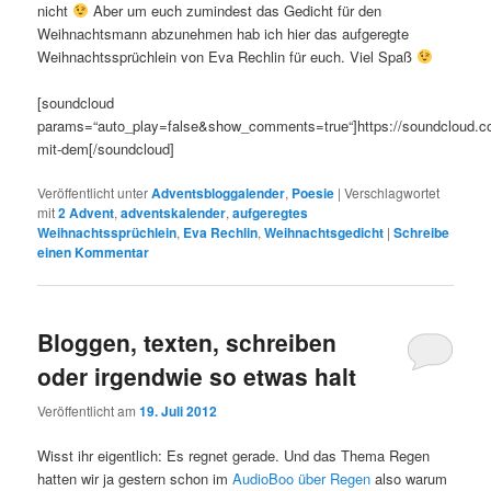
nicht
Aber um euch zumindest das Gedicht für den
Weihnachtsmann abzunehmen hab ich hier das aufgeregte
Weihnachtssprüchlein von Eva Rechlin für euch. Viel Spaß
[soundcloud
params=“auto_play=false&show_comments=true“]https://soundcloud.com
mit-dem[/soundcloud]
Veröffentlicht unter
Adventsbloggalender
,
Poesie
|
Verschlagwortet
mit
2 Advent
,
adventskalender
,
aufgeregtes
Weihnachtssprüchlein
,
Eva Rechlin
,
Weihnachtsgedicht
|
Schreibe
einen Kommentar
Bloggen, texten, schreiben
oder irgendwie so etwas halt
Veröffentlicht am
19. Juli 2012
Wisst ihr eigentlich: Es regnet gerade. Und das Thema Regen
hatten wir ja gestern schon im
AudioBoo über Regen
also warum