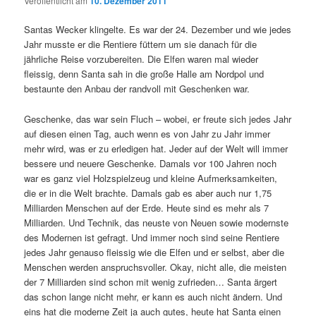
Veröffentlicht am
10. Dezember 2011
Santas Wecker klingelte. Es war der 24. Dezember und wie jedes
Jahr musste er die Rentiere füttern um sie danach für die
jährliche Reise vorzubereiten. Die Elfen waren mal wieder
fleissig, denn Santa sah in die große Halle am Nordpol und
bestaunte den Anbau der randvoll mit Geschenken war.
Geschenke, das war sein Fluch – wobei, er freute sich jedes Jahr
auf diesen einen Tag, auch wenn es von Jahr zu Jahr immer
mehr wird, was er zu erledigen hat. Jeder auf der Welt will immer
bessere und neuere Geschenke. Damals vor 100 Jahren noch
war es ganz viel Holzspielzeug und kleine Aufmerksamkeiten,
die er in die Welt brachte. Damals gab es aber auch nur 1,75
Milliarden Menschen auf der Erde. Heute sind es mehr als 7
Milliarden. Und Technik, das neuste von Neuen sowie modernste
des Modernen ist gefragt. Und immer noch sind seine Rentiere
jedes Jahr genauso fleissig wie die Elfen und er selbst, aber die
Menschen werden anspruchsvoller. Okay, nicht alle, die meisten
der 7 Milliarden sind schon mit wenig zufrieden… Santa ärgert
das schon lange nicht mehr, er kann es auch nicht ändern. Und
eins hat die moderne Zeit ja auch gutes, heute hat Santa einen