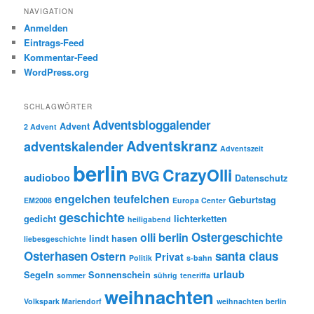
NAVIGATION
Anmelden
Eintrags-Feed
Kommentar-Feed
WordPress.org
SCHLAGWÖRTER
Adventsbloggalender
Advent
2 Advent
Adventskranz
adventskalender
Adventszeit
berlin
CrazyOlli
BVG
audioboo
Datenschutz
engelchen teufelchen
Geburtstag
EM2008
Europa Center
geschichte
gedicht
lichterketten
heiligabend
Ostergeschichte
olli berlin
lindt hasen
liebesgeschichte
Osterhasen
santa claus
Ostern
Privat
Politik
s-bahn
urlaub
Segeln
Sonnenschein
sommer
sührig
teneriffa
weihnachten
Volkspark Mariendorf
weihnachten berlin