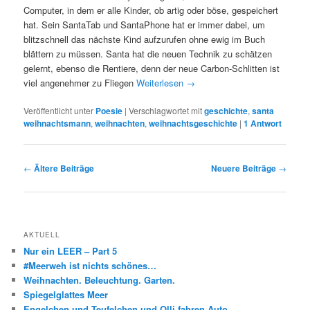
Computer, in dem er alle Kinder, ob artig oder böse, gespeichert
hat. Sein SantaTab und SantaPhone hat er immer dabei, um
blitzschnell das nächste Kind aufzurufen ohne ewig im Buch
blättern zu müssen. Santa hat die neuen Technik zu schätzen
gelernt, ebenso die Rentiere, denn der neue Carbon-Schlitten ist
viel angenehmer zu Fliegen
Weiterlesen
→
Veröffentlicht unter
Poesie
|
Verschlagwortet mit
geschichte
,
santa
weihnachtsmann
,
weihnachten
,
weihnachtsgeschichte
|
1
Antwort
Beitragsnavigation
←
Ältere Beiträge
Neuere Beiträge
→
AKTUELL
Nur ein LEER – Part 5
#Meerweh ist nichts schönes…
Weihnachten. Beleuchtung. Garten.
Spiegelglattes Meer
Engelchen und Teufelchen und Olli fahren Auto