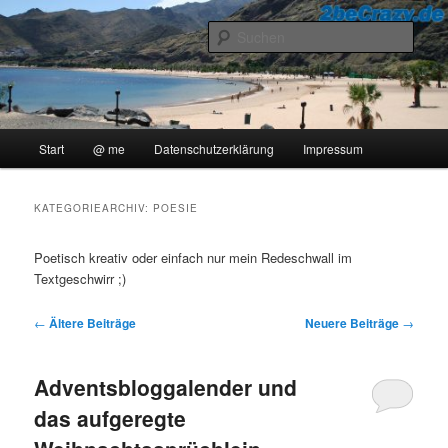
Zum
Zum
..::Ollis Blog::..
primären
sekundären
Such
Inhalt
Inhalt
springen
springen
2beCrazy
Hauptmenü
Start
@ me
Datenschutzerklärung
Impressum
KATEGORIEARCHIV:
POESIE
Poetisch kreativ oder einfach nur mein Redeschwall im
Textgeschwirr ;)
Beitragsnavigation
←
Ältere Beiträge
Neuere Beiträge
→
Adventsbloggalender und
das aufgeregte